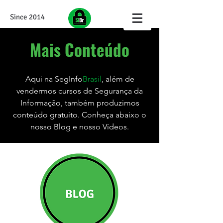
Since 2014
Mais Conteúdo
Aqui na SegInfo
Brasil
, além de
vendermos cursos de Segurança da
Informação, também produzimos
conteúdo gratuito. Conheça abaixo o
nosso Blog e nosso Vídeos.