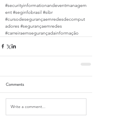
#securityinformationandeventmanagem
ent
#seginfobrasil
#sibr
#cursodesegurançaemredesdecomput
adores
#segurançaemredes
#carreiraemsegurançadainformação
Comments
Write a comment...