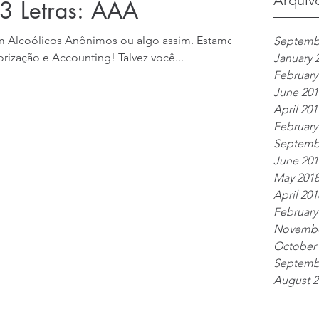
Arquiv
3 Letras: AAA
om Alcoólicos Anônimos ou algo assim. Estamos
Septemb
rização e Accounting! Talvez você...
January 
February
June 201
April 201
February
Septemb
June 201
May 201
April 201
February
Novembe
October 
Septemb
August 2