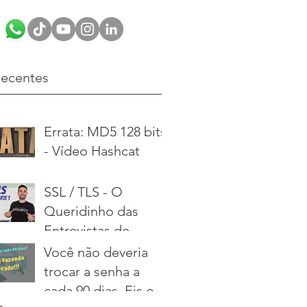
Recentes
Errata: MD5 128 bits
- Vídeo Hashcat
SSL / TLS - O
Queridinho das
Entrevistas de
Emprego
Você não deveria
trocar a senha a
cada 90 dias. Eis o