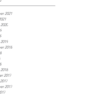
o
porquê.
er 2021
2021
 2020
9
9
 2019
er 2018
8
8
8
 2018
r 2017
2017
er 2017
017